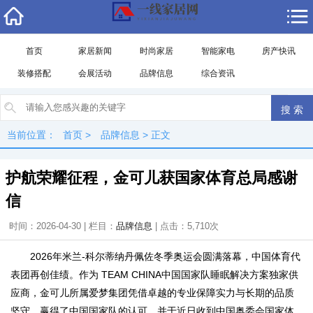
首页
家居新闻
时尚家居
智能家电
房产快讯
装修搭配
会展活动
品牌信息
综合资讯
当前位置：
首页
>
品牌信息
> 正文
护航荣耀征程，金可儿获国家体育总局感谢
信
时间：2026-04-30 | 栏目：
品牌信息
| 点击：5,710次
2026年米兰-科尔蒂纳丹佩佐冬季奥运会圆满落幕，中国体育代
表团再创佳绩。作为 TEAM CHINA中国国家队睡眠解决方案独家供
应商，金可儿所属爱梦集团凭借卓越的专业保障实力与长期的品质
坚守，赢得了中国国家队的认可，并于近日收到中国奥委会国家体