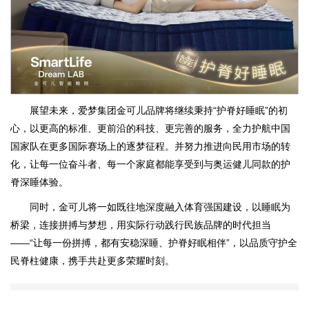
展望未来，爱梦集团金可儿品牌将继续秉持“护脊好睡眠”的初
心，以更高的标准、更前沿的科技、更完善的服务，全力护航中国
国家队在更多国际赛场上的逐梦征程。并努力推进向民用市场的转
化，让每一位奋斗者、每一个家庭都能享受到与奥运健儿同款的护
脊深睡体验。
同时，金可儿将一如既往地深度融入体育强国建设，以睡眠为
桥梁，连接拼搏与梦想，用实际行动践行民族品牌的时代担当
——“让每一份拼搏，都有安稳深睡、护脊好眠相伴”，以品质守护全
民脊柱健康，携手共赴更多荣耀时刻。