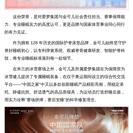
这份荣誉，是对爱梦集团与金可儿社会责任担当、赛事保障能
力、专业睡眠实力的高度认可，更是品牌与国家体育事业同心同行
的有力见证。
作为拥有 128 年历史的国际护脊床垫品牌，金可儿始终坚守护
脊好睡眠初心，以专利弹簧系统、权威脊骨健康研发、智能护脊科
技，将专业睡眠标准落到每一处细节。
在米兰的冰雪赛场之外，金可儿及所属爱梦集团在为保障营为
冰雪健儿提供了专属睡眠装备，在仅于奥运期间设立的综合性交流
平台——“中国之家”中又以多款创新睡眠产品精彩亮相，用稳定承
托、静谧抗扰、舒适透气的高品质寝具，为运动员打造舒睡后盾，
用实力诠释“赛场拼搏，赛后安睡”的科学修复理念。