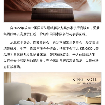
自2022年成为中国国家队睡眠解决方案独家供应商以来，爱梦
集团始终以高度责任感，护航中国国家队备战与参赛征程。
从北京冬奥会、巴黎奥运会，再到本届米兰冬奥会，爱梦集团
统筹研发、生产、物流与服务全链条，携旗下金可儿 KINGKOIL等
品牌为奥运健儿提供护脊床垫、智能睡眠装备、全方位睡眠方案，
以百年专业积淀与前沿科技，守护运动员赛后高效修复、以最佳状
态征战赛场。