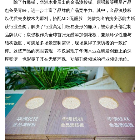
除了竹馨板，华洲木业展出的金品澳桉板、康强板等明星产品
也备受青睐，进一步丰富了品牌的产品竞争力。其中，金品澳桉板
以优质去皮桉木为原料，搭配MDI无醛胶，凭借突出的抗变形能力斩
获行业金奖，解决了行业高定门板易变形的痛点，被众多头部定制
品牌认可；康强板作为全球首张无醛添加刨花板，兼顾环保性能与
结构强度，可满足多场景定制需求，现场赢得了来访者的一致好
评。这些产品的亮眼表现，不仅展现了华洲木业在研发创新上的深
厚积淀，也彰显了其在无醛环保、功能升级领域的行业领先地位。