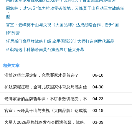
周鑫林：以“未见”魄力推动零碳落地，云峰莫干山启动三大战略转
型
官宣：云峰莫干山与央视《大国品牌》达成战略合作，晋升“国
牌”阵营
轩尼斯门窗品牌战略升级 牵手国际设计大师打造创世代新品
科勒精选丨科勒济南黄台旗舰展厅盛大开幕
相关文章
淄博这些全屋定制，究竟哪家才是首选？
06-18
护航荣耀征程，金可儿获国家体育总局感谢信
04-30
箭牌家居的品牌哲学课：不讲参数讲感受，不
04-23
讲颠覆讲坚持
官宣：云峰莫干山与央视《大国品牌》达成战
03-19
略合作，晋升“国牌”阵营
火星人2026品牌战略发布会圆满落幕，战略、
03-09