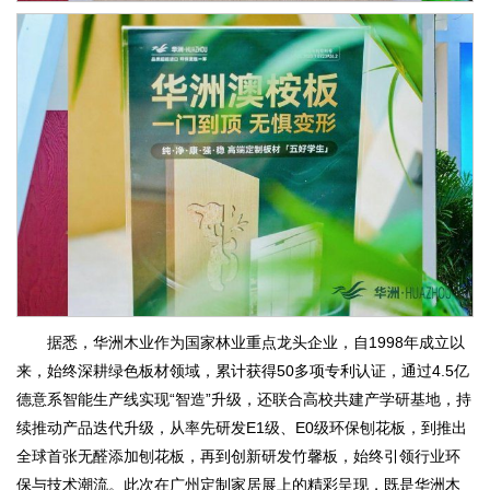
据悉，华洲木业作为国家林业重点龙头企业，自1998年成立以
来，始终深耕绿色板材领域，累计获得50多项专利认证，通过4.5亿
德意系智能生产线实现“智造”升级，还联合高校共建产学研基地，持
续推动产品迭代升级，从率先研发E1级、E0级环保刨花板，到推出
全球首张无醛添加刨花板，再到创新研发竹馨板，始终引领行业环
保与技术潮流。此次在广州定制家居展上的精彩呈现，既是华洲木