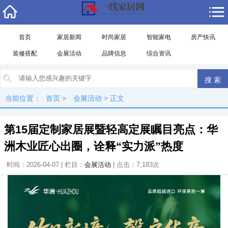
首页
家居新闻
时尚家居
智能家电
房产快讯
装修搭配
会展活动
品牌信息
综合资讯
当前位置：
首页
>
会展活动
> 正文
第15届定制家居展暨轻高定展瞩目亮点：华
洲木业匠心出圈，诠释“实力派”热度​​
时间：2026-04-07 | 栏目：
会展活动
| 点击：7,183次
视
频
播
放