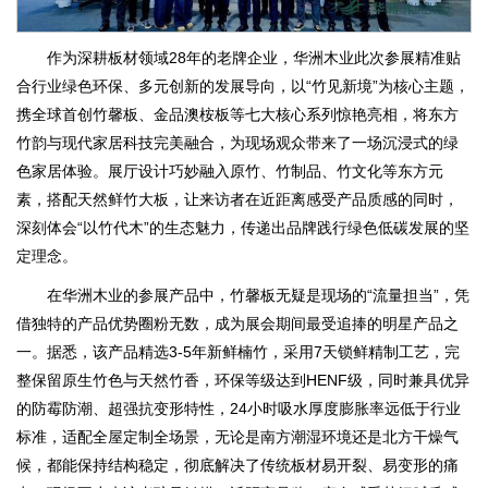
作为深耕板材领域28年的老牌企业，华洲木业此次参展精准贴
合行业绿色环保、多元创新的发展导向，以“竹见新境”为核心主题，
携全球首创竹馨板、金品澳桉板等七大核心系列惊艳亮相，将东方
竹韵与现代家居科技完美融合，为现场观众带来了一场沉浸式的绿
色家居体验。展厅设计巧妙融入原竹、竹制品、竹文化等东方元
素，搭配天然鲜竹大板，让来访者在近距离感受产品质感的同时，
深刻体会“以竹代木”的生态魅力，传递出品牌践行绿色低碳发展的坚
定理念。
在华洲木业的参展产品中，竹馨板无疑是现场的“流量担当”，凭
借独特的产品优势圈粉无数，成为展会期间最受追捧的明星产品之
一。据悉，该产品精选3-5年新鲜楠竹，采用7天锁鲜精制工艺，完
整保留原生竹色与天然竹香，环保等级达到HENF级，同时兼具优异
的防霉防潮、超强抗变形特性，24小时吸水厚度膨胀率远低于行业
标准，适配全屋定制全场景，无论是南方潮湿环境还是北方干燥气
候，都能保持结构稳定，彻底解决了传统板材易开裂、易变形的痛