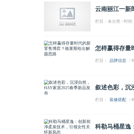
云南丽江一新
栏目：未分类 / 时间：2
怎样赢得存量
栏目：
品牌信息
/ 
叙述色彩，沉浸
栏目：
装修搭配
/ 
科勒马桶星逸