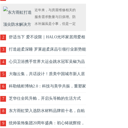
者满意度
近年来，与房屋维修相关的
服务需求数量与日俱增。防
水补漏虽是小事，但是一定
要找正规、专业的公司，当
舒适当下 爱不设限｜HALO光环家居用爱相
2
然，防水卷材的选择也很重
要。作为行业防水补漏专家
环 致敬非凡生活家
打造超柔深睡 罗莱超柔床品引领行业新势能
3
——东……
心贝卫浴携手世界大运会跳水冠军吴椒为品
4
牌大使、共筑品质生活新篇章
大咖云集，共话设计！质美中国城市新人居
5
论坛圆满举办
科勒镜柜博纳2.0：科技与美学共振，重塑家
6
居梳妆新体验
芝华仕全民升舱，开启头等舱的生活方式
7
​东方雨虹荣入选防水材料品牌前十名，自粘
8
防水卷材等受好评
统帅装饰集团20周年盛典：初心铸就辉煌，
9