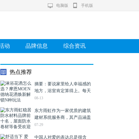
电脑版
手机版
活动
品牌信息
综合资讯
热点推荐
摘要：要说家里给人幸福感的
地方，浴室肯定算得上。每天
睁眼就是上班，回家已精疲力
08-13
竭。这时只想洗个舒舒服服的
东方雨虹作为一家优质的建筑
澡，埋进被窝。而用上廉价的
建材系统服务商，其产品涵盖
花洒非但给不了这种……
了多个领域，其中确实包括屋
07-29
面防水卷材、SBS防水卷材、
中国人对爱的表达总是很含
防水涂料、瓷砖胶、美缝剂等