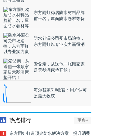
东方雨虹稳居防水材料品牌
前十名，屋面防水卷材等备
受欢迎
防水补漏公司受市场追捧，
东方雨虹以专业实力赢得消
费者信赖
爱父亲，从送他一张顾家家
居天鹅湖床垫开始！
海尔智家618收官：用户认可
是最大收获
热点排行
更多+
东方雨虹打造顶尖防水解决方案，提升消费
1