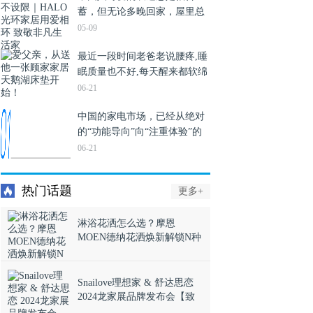
蓄，但无论多晚回家，屋里总
等，各类型产品以卓……
有一个爱你的人在牵挂。在快
05-09
节奏的生活中，对家人表达爱
最近一段时间老爸老说腰疼,睡
意不再仅限于节日，为爱的人
眠质量也不好,每天醒来都软绵
打造一个舒适安心的居……
无力,整个人的精神状态特别
06-21
差。我带他去医院检查,医生说
中国的家电市场，已经从绝对
不是腰肌劳损,很有可能是睡姿
的“功能导向”向“注重体验”的
不正确或床垫不……
方向转变。随着消费升级而来
06-21
的，也是整个行业
的“危”与“机”。 在17年前，卡
热门话题
更多+
萨帝创牌并选择了一条彼时
无……
淋浴花洒怎么选？摩恩
MOEN德纳花洒焕新解锁N种
玩法
Snailove理想家 & 舒达思恋
2024龙家展品牌发布会【致
敬生活·理想家】