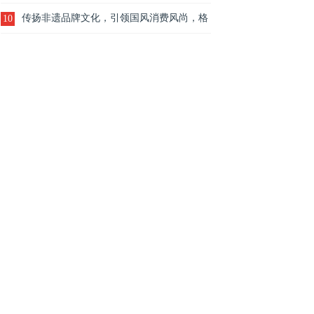
共襄奋斗荣耀
传扬非遗品牌文化，引领国风消费风尚，格
10
莱斯818品牌日火热出圈