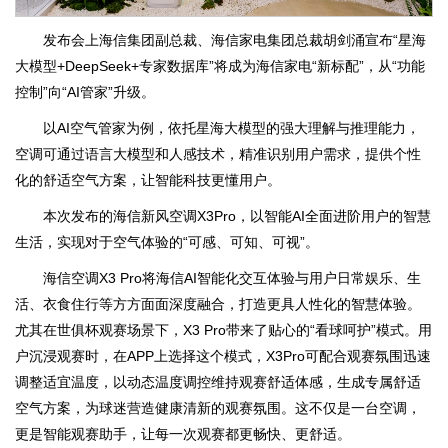
发布会上海信集团副总裁、海信家电集团总裁胡剑涌宣布“星海
大模型+DeepSeek+专家数据库”将成为海信家电“新标配”，从“功能
控制”向“AI管家”升级。
以AI空气管家为例，依托星海大模型的强大理解与推理能力，
空调可通过语言大模型和人感技术，精准识别用户需求，提供个性
化的舒适空气方案，让智能科技更懂用户。
本次发布的海信新风空调X3Pro，以智能AI全面进阶用户的智慧
生活，实现对于空气体验的“可感、可知、可视”。
海信空调X3 Pro将海信AI智能化交互体验与用户日常娱乐、生
活、衣食住行等方方面面深度融合，打造更具人性化的智慧体验。
尤其在世俱杯观赛场景下，X3 Pro带来了贴心的“看球呵护”模式。用
户沉浸观赛时，在APP上选择这个模式，X3Pro可配合观赛氛围迅速
调整适宜温度，以动态温度调控维持观赛舒适体感，生成专属舒适
空气方案，为球迷营造健康清新的观赛氛围。这不仅是一台空调，
更是智能观赛助手，让每一次观赛都更畅快、更舒适。