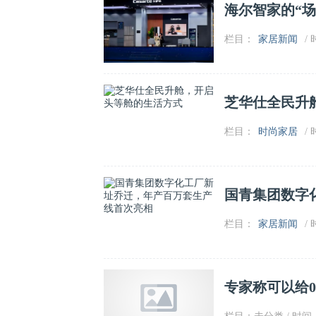
海尔智家的“场
栏目：
家居新闻
/ 
芝华仕全民升
栏目：
时尚家居
/ 
国青集团数字
栏目：
家居新闻
/ 
专家称可以给