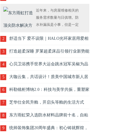
者满意度
近年来，与房屋维修相关的
服务需求数量与日俱增。防
水补漏虽是小事，但是一定
要找正规、专业的公司，当
舒适当下 爱不设限｜HALO光环家居用爱相
2
然，防水卷材的选择也很重
要。作为行业防水补漏专家
环 致敬非凡生活家
打造超柔深睡 罗莱超柔床品引领行业新势能
3
——东……
心贝卫浴携手世界大运会跳水冠军吴椒为品
4
牌大使、共筑品质生活新篇章
大咖云集，共话设计！质美中国城市新人居
5
论坛圆满举办
科勒镜柜博纳2.0：科技与美学共振，重塑家
6
居梳妆新体验
芝华仕全民升舱，开启头等舱的生活方式
7
​东方雨虹荣入选防水材料品牌前十名，自粘
8
防水卷材等受好评
统帅装饰集团20周年盛典：初心铸就辉煌，
9