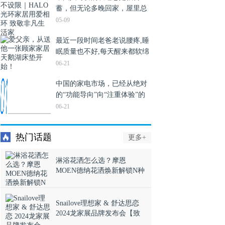
蓄，但无论多晚回家，屋里总
等，各类型产品以卓……
有一个爱你的人在牵挂。在快
05-09
节奏的生活中，对家人表达爱
最近一段时间老爸老说腰疼,睡
意不再仅限于节日，为爱的人
眠质量也不好,每天醒来都软绵
打造一个舒适安心的居……
无力,整个人的精神状态特别
06-21
差。我带他去医院检查,医生说
中国的家电市场，已经从绝对
不是腰肌劳损,很有可能是睡姿
的“功能导向”向“注重体验”的
不正确或床垫不……
方向转变。随着消费升级而来
06-21
的，也是整个行业
的“危”与“机”。 在17年前，卡
热门话题
更多+
萨帝创牌并选择了一条彼时
无……
淋浴花洒怎么选？摩恩
MOEN德纳花洒焕新解锁N种
玩法
Snailove理想家 & 舒达思恋
2024龙家展品牌发布会【致
敬生活·理想家】