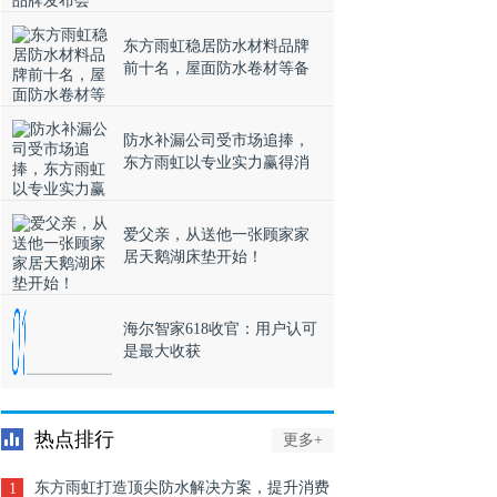
东方雨虹稳居防水材料品牌
前十名，屋面防水卷材等备
受欢迎
防水补漏公司受市场追捧，
东方雨虹以专业实力赢得消
费者信赖
爱父亲，从送他一张顾家家
居天鹅湖床垫开始！
海尔智家618收官：用户认可
是最大收获
热点排行
更多+
东方雨虹打造顶尖防水解决方案，提升消费
1