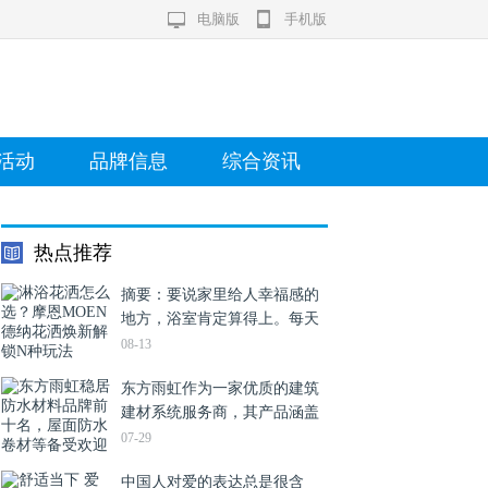
电脑版
手机版
活动
品牌信息
综合资讯
热点推荐
摘要：要说家里给人幸福感的
地方，浴室肯定算得上。每天
睁眼就是上班，回家已精疲力
08-13
竭。这时只想洗个舒舒服服的
东方雨虹作为一家优质的建筑
澡，埋进被窝。而用上廉价的
建材系统服务商，其产品涵盖
花洒非但给不了这种……
了多个领域，其中确实包括屋
07-29
面防水卷材、SBS防水卷材、
中国人对爱的表达总是很含
防水涂料、瓷砖胶、美缝剂等