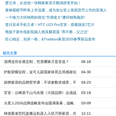
爱父亲，从送他一张顾家家居天鹅湖床垫开始！
黄柳霜硬币即将上市流通，成为首位登上美国货币上市的亚洲人
一个格力大经销商的倒戈“空调老大”遭经销商抛弃!
昔日安卓手机王者！HTC U23 Pro官宣：搭载骁龙7芯片
熊孩子家长电影院踢人致其脑震荡 “养不教，父之过”
匠心独运，别具一格，&Tradition家居2025春季新品发布
相关文章
淄博这些全屋定制，究竟哪家才是首选？
06-18
护航荣耀征程，金可儿获国家体育总局感谢信
04-30
箭牌家居的品牌哲学课：不讲参数讲感受，不
04-23
讲颠覆讲坚持
官宣：云峰莫干山与央视《大国品牌》达成战
03-19
略合作，晋升“国牌”阵营
火星人2026品牌战略发布会圆满落幕，战略、
03-09
新品、代言人三箭齐发，共绘集成厨电新蓝图
林德紧凑型托盘搬运机器人入驻万斯家居，共
12-11